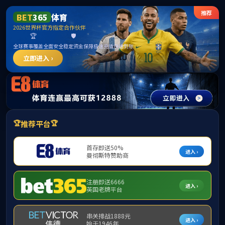
中国·太阳成
tyc9728(MACAU)集团有限
公司官方网站-Ultra Platform
Tog
navi
首页
>
产品中心
>
吸附式干燥机
>
零气耗鼓风热再生吸附式压缩空
气干燥机PF系列