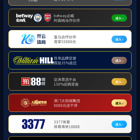
返回产品列表
零气耗鼓风热再生吸附式压缩