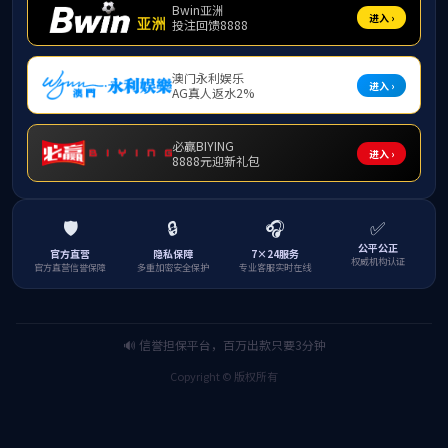
空气干燥机PF系列
适用
工况
最高进气温度：45℃
压力范围：0.5-1.0Mpa
压力露点：≤-40℃
压力损失：≤设计压力的3%
冷却水进水温度：≤32℃
进气含油量：≤0.1PPm
控制方式：PLC控制
电源：AC 380V/220V/50HZ
周期：T=8h
产品说明书下载
给我们留言
产品特点
产品规格