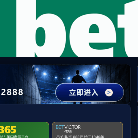
(MACAU)集团有限公司官方网站-
关于太阳成集团tyc9728
产品中心
服务支持
行