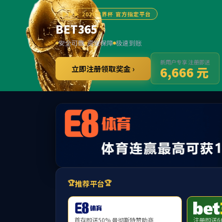
中国·太阳成tyc9728