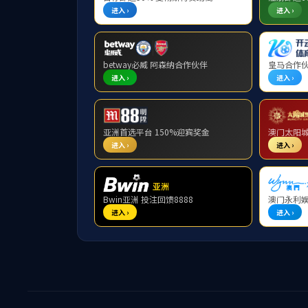
公司介绍
公司文化