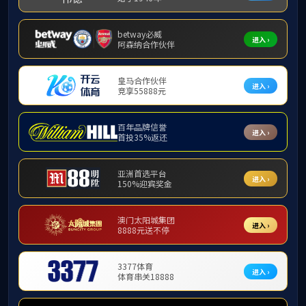
首页
>
新闻资讯
>
杭州太阳成集团tyc9728两项产品入选《2025年
杭州市优质产品推荐目录》
杭州太阳成集团tyc9728两项产品
入选《2025年杭州市优质产品推
荐目录》
2025-08-01
1312
近日，杭州市经济和信息化局（杭州市数字经济局）公布了
《2025年杭州市优质产品推荐目录》，杭州太阳成集团
tyc9728净化设备股份有限公司两项产品：压缩热再生吸附
式压缩空气干燥机、鼓风热再生吸附式压缩空气干燥机成功
入选。